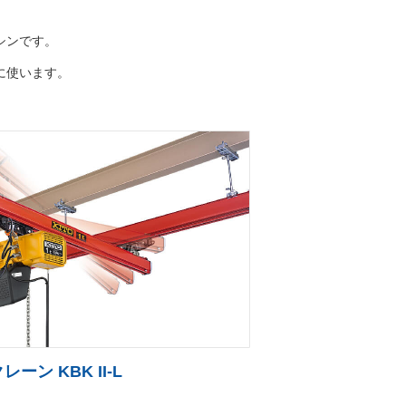
シンです。
に使います。
ーン KBK II-L