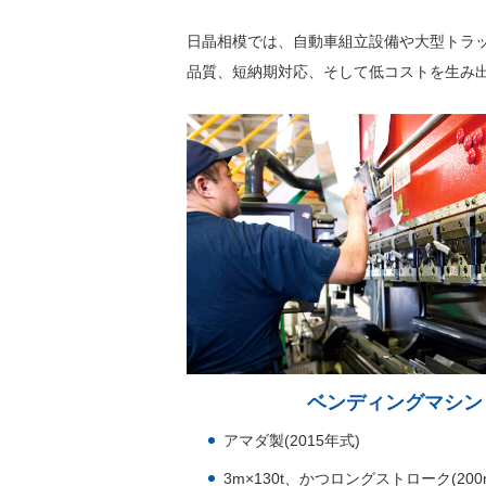
日晶相模では、自動車組立設備や大型トラ
品質、短納期対応、そして低コストを生み
ベンディングマシン H
アマダ製(2015年式)
3m×130t、かつロングストローク(2