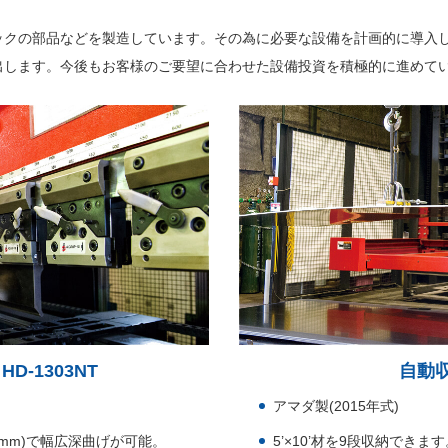
ックの部品などを製造しています。その為に必要な設備を計画的に導入
出します。今後もお客様のご要望に合わせた設備投資を積極的に進めて
D-1303NT
自動収
アマダ製(2015年式)
00mm)で幅広深曲げが可能。
5’×10’材を9段収納できま