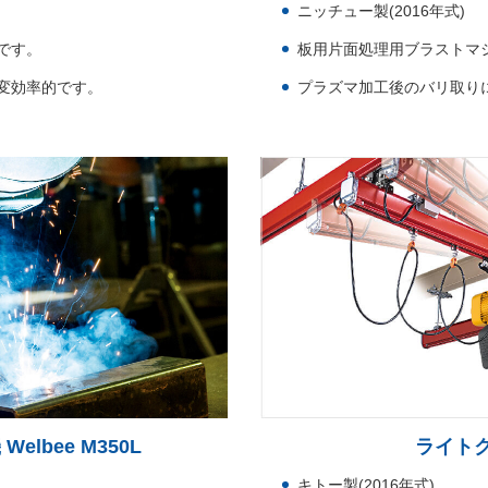
ニッチュー製(2016年式)
能です。
板用片面処理用ブラストマ
変効率的です。
プラズマ加工後のバリ取り
lbee M350L
ライトクレ
キトー製(2016年式)