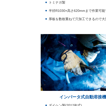
トミナガ製
半径R1030×高さ620mmまで作業可
厚板を数枚重ねて穴加工できるので大
インバータ式自動溶接機 We
ダイヘン製(2012年式)