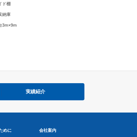
イド棚
収納庫
3m×9m
実績紹介
ために
会社案内